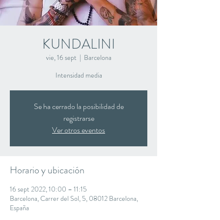
KUNDALINI
vie, 16 sept
  |  
Barcelona
Intensidad media
Se ha cerrado la posibilidad de
registrarse
Ver otros eventos
Horario y ubicación
16 sept 2022, 10:00 – 11:15
Barcelona, Carrer del Sol, 5, 08012 Barcelona,
España