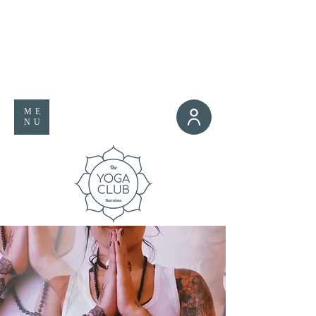
ME
NU