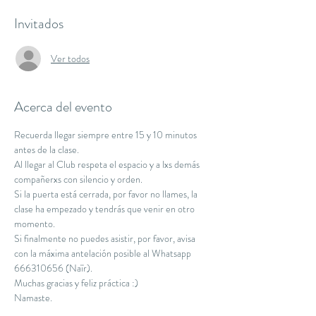
Invitados
Ver todos
Acerca del evento
Recuerda llegar siempre entre 15 y 10 minutos 
antes de la clase.
Al llegar al Club respeta el espacio y a lxs demás 
compañerxs con silencio y orden.
Si la puerta está cerrada, por favor no llames, la 
clase ha empezado y tendrás que venir en otro 
momento.
Si finalmente no puedes asistir, por favor, avisa 
con la máxima antelación posible al Whatsapp 
666310656 (Naïr).
Muchas gracias y feliz práctica :)
Namaste.