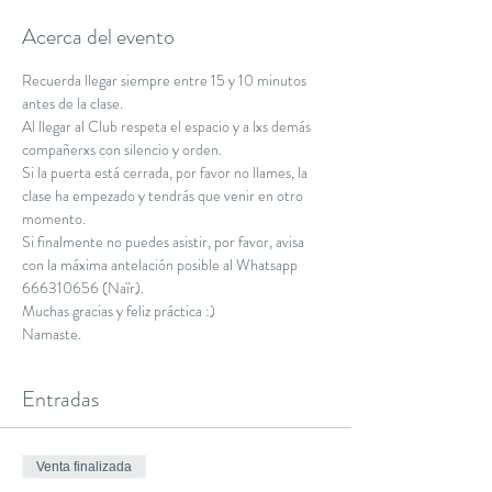
Acerca del evento
Recuerda llegar siempre entre 15 y 10 minutos 
antes de la clase.
Al llegar al Club respeta el espacio y a lxs demás 
compañerxs con silencio y orden.
Si la puerta está cerrada, por favor no llames, la 
clase ha empezado y tendrás que venir en otro 
momento.
Si finalmente no puedes asistir, por favor, avisa 
con la máxima antelación posible al Whatsapp 
666310656 (Naïr).
Muchas gracias y feliz práctica :)
Namaste.
Entradas
Venta finalizada