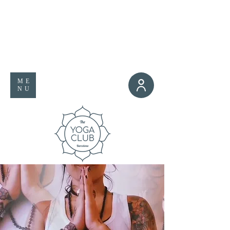
ME
NU