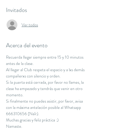
Invitados
Ver todos
Acerca del evento
Recuerda llegar siempre entre 15 y 10 minutos 
antes de la clase.
Al llegar al Club respeta el espacio y a lxs demás 
compañerxs con silencio y orden.
Si la puerta está cerrada, por favor no llames, la 
clase ha empezado y tendrás que venir en otro 
momento.
Si finalmente no puedes asistir, por favor, avisa 
con la máxima antelación posible al Whatsapp 
666310656 (Naïr).
Muchas gracias y feliz práctica :)
Namaste.