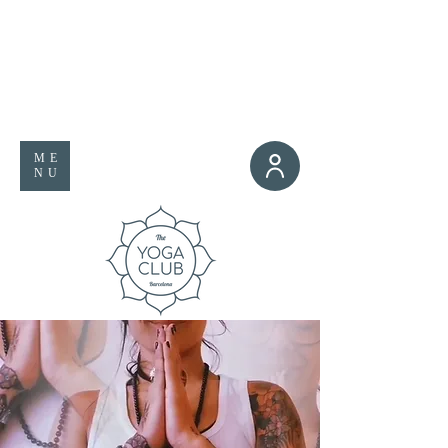
ME
NU