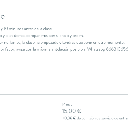
to
y 10 minutos antes de la clase.
cio y a lxs demás compañerxs con silencio y orden.
avor no llames, la clase ha empezado y tendrás que venir en otro momento.
, por favor, avisa con la máxima antelación posible al Whatsapp 666310656
Precio
15,00 €
+0,38 € de comisión de servicio de entra