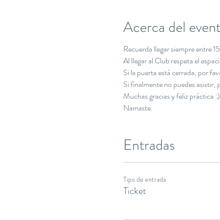
Acerca del even
Recuerda llegar siempre entre 15 
Al llegar al Club respeta el espa
Si la puerta está cerrada, por f
Si finalmente no puedes asistir
Muchas gracias y feliz práctica :)
Namaste.
Entradas
Tipo de entrada
Ticket