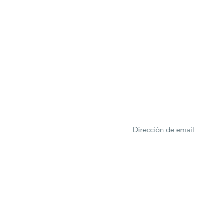
ONA
Formulario de suscrip