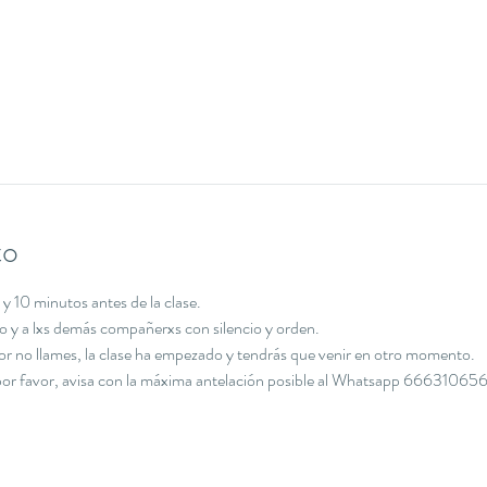
to
y 10 minutos antes de la clase.
cio y a lxs demás compañerxs con silencio y orden.
avor no llames, la clase ha empezado y tendrás que venir en otro momento.
, por favor, avisa con la máxima antelación posible al Whatsapp 666310656