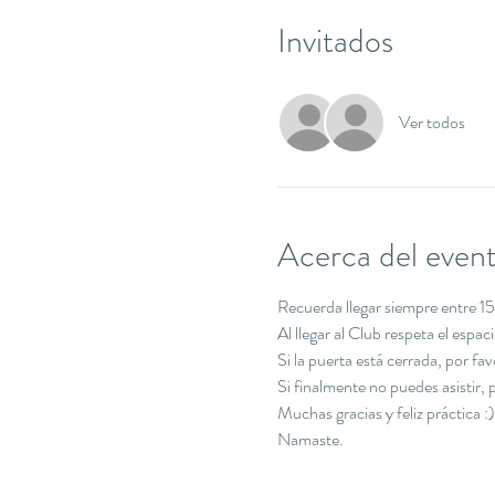
Invitados
Ver todos
Acerca del even
Recuerda llegar siempre entre 15 
Al llegar al Club respeta el espa
Si la puerta está cerrada, por f
Si finalmente no puedes asistir
Muchas gracias y feliz práctica :)
Namaste.