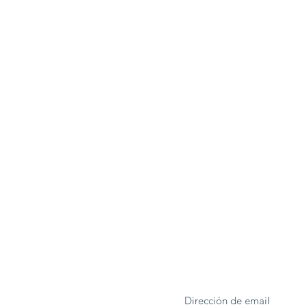
ONA
Formulario de suscrip