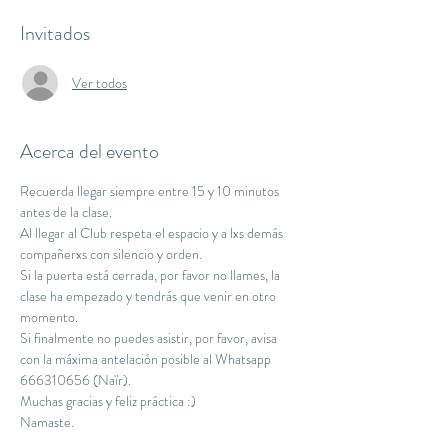
Invitados
Ver todos
Acerca del evento
Recuerda llegar siempre entre 15 y 10 minutos 
antes de la clase.
Al llegar al Club respeta el espacio y a lxs demás 
compañerxs con silencio y orden.
Si la puerta está cerrada, por favor no llames, la 
clase ha empezado y tendrás que venir en otro 
momento.
Si finalmente no puedes asistir, por favor, avisa 
con la máxima antelación posible al Whatsapp 
666310656 (Naïr).
Muchas gracias y feliz práctica :)
Namaste.