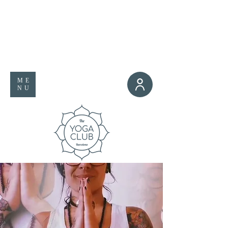
ME
NU