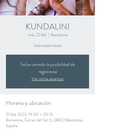
KUNDALINI
mié, 22 feb
  |  
Barcelona
Intensidad media
Se ha cerrado la posibilidad de
registrarse
Ver otros eventos
Horario y ubicación
22 feb 2023, 19:00 – 20:15
Barcelona, Carrer del Sol, 5, 08012 Barcelona,
España