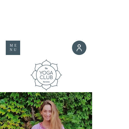
ME
NU