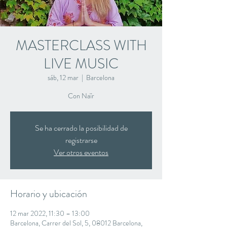
MASTERCLASS WITH
LIVE MUSIC
sáb, 12 mar
  |  
Barcelona
Con Naïr
Se ha cerrado la posibilidad de
registrarse
Ver otros eventos
Horario y ubicación
12 mar 2022, 11:30 – 13:00
Barcelona, Carrer del Sol, 5, 08012 Barcelona,