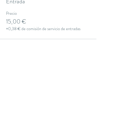
Entrada
Precio
15,00 €
+0,38 € de comisión de servicio de entradas
Compartir este evento
THE YOGA CLUB BARCELONA
C/ Martínez de la Rosa, 40 (Gràcia)