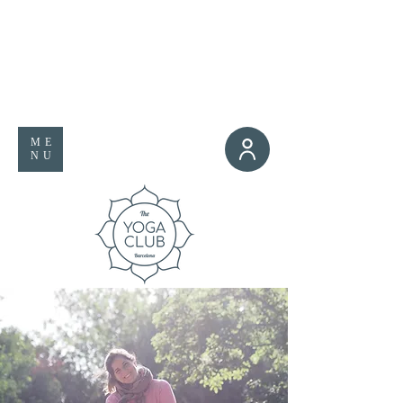
ME
NU