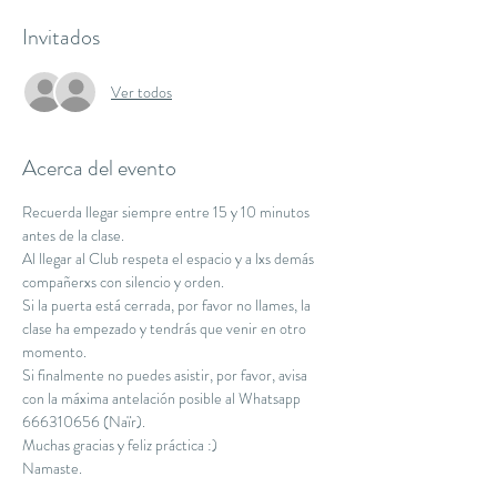
Invitados
Ver todos
Acerca del evento
Recuerda llegar siempre entre 15 y 10 minutos 
antes de la clase.
Al llegar al Club respeta el espacio y a lxs demás 
compañerxs con silencio y orden.
Si la puerta está cerrada, por favor no llames, la 
clase ha empezado y tendrás que venir en otro 
momento.
Si finalmente no puedes asistir, por favor, avisa 
con la máxima antelación posible al Whatsapp 
666310656 (Naïr).
Muchas gracias y feliz práctica :)
Namaste.