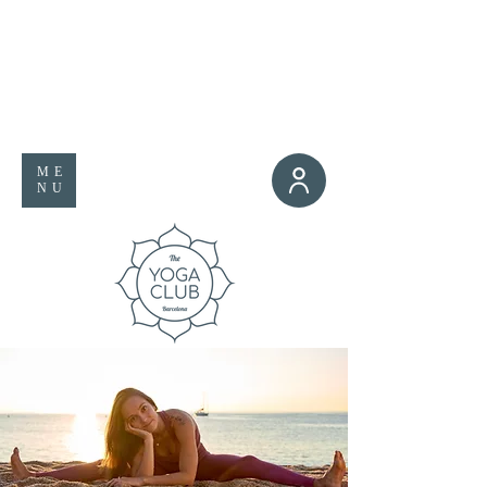
ME
NU