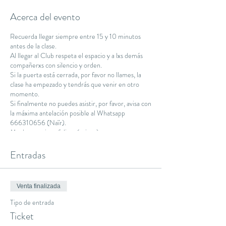
Acerca del evento
Recuerda llegar siempre entre 15 y 10 minutos
antes de la clase.
Al llegar al Club respeta el espacio y a lxs demás
compañerxs con silencio y orden.
Si la puerta está cerrada, por favor no llames, la
clase ha empezado y tendrás que venir en otro
momento.
Si finalmente no puedes asistir, por favor, avisa con
la máxima antelación posible al Whatsapp
666310656 (Naïr).
Muchas gracias y feliz práctica :)
Namaste.
Entradas
Venta finalizada
Tipo de entrada
Ticket