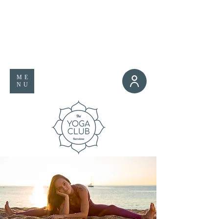
ME
NU