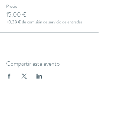
Precio
15,00 €
+0,38 € de comisión de servicio de entradas
Compartir este evento
THE YOGA CLUB BARCELONA
C/ Martínez de la Rosa, 40 (Gràcia)
Barcelona