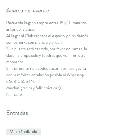
Acerca del evento
Recuerda llegar siempre entre 15 y 10 minutos 
antes de la clase.
Al llegar al Club respeta el espacio y a lxs demás 
compañerxs con silencio y orden.
Si la puerta está cerrada, por favor no llames, la 
clase ha empezado y tendrás que venir en otro 
momento.
Si finalmente no puedes asistir, por favor, avisa 
con la máxima antelación posible al Whatsapp 
666310656 (Naïr).
Muchas gracias y feliz práctica :)
Namaste.
Entradas
Venta finalizada