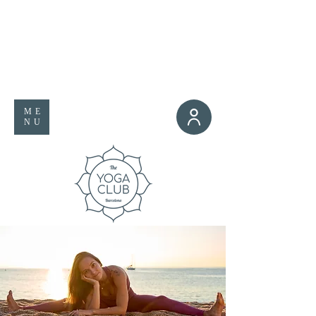
ME
NU