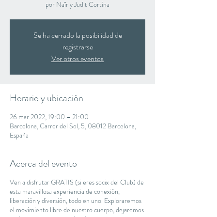
por Naïr y Judit Cortina
Se ha cerrado la posibilidad de
registrarse
Ver otros eventos
Horario y ubicación
26 mar 2022, 19:00 – 21:00
Barcelona, Carrer del Sol, 5, 08012 Barcelona,
España
Acerca del evento
Ven a disfrutar GRATIS (si eres socix del Club) de
esta maravillosa experiencia de conexión,
liberación y diversión, todo en uno. Exploraremos
el movimiento libre de nuestro cuerpo, dejaremos