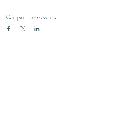
Compartir este evento
THE YOGA CLUB BARCELONA
C/ Martínez de la Rosa, 40 (Gràcia)
Barcelona
theyogaclub.barcelona@gmail.com
Formulario de suscripción