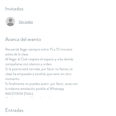
Invitados
Ver todos
Acerca del evento
Recuerda llegar siempre entre 15 y 10 minutos
antes de la clase.
Al llegar al Club respeta el espacio y a lxs demás
compañerxs con silencio y orden.
Si la puerta está cerrada, por favor no llames, la
clase ha empezado y tendrás que venir en otro
momento.
Si finalmente no puedes asistir, por favor, avisa con
la máxima antelación posible al Whatsapp
666310656 (Naïr).
Muchas gracias y feliz práctica :)
Namaste.
Entradas