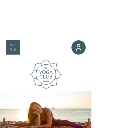
ME
NU