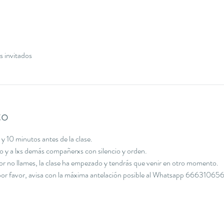
s invitados
to
y 10 minutos antes de la clase.
cio y a lxs demás compañerxs con silencio y orden.
avor no llames, la clase ha empezado y tendrás que venir en otro momento.
, por favor, avisa con la máxima antelación posible al Whatsapp 666310656