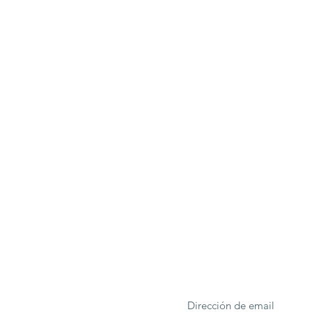
ONA
Formulario de suscrip