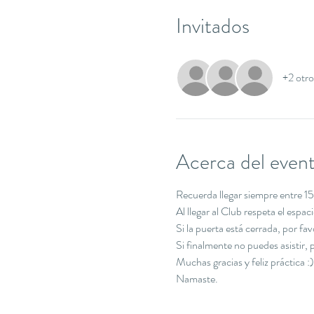
Invitados
+2 otro
Acerca del even
Recuerda llegar siempre entre 15 
Al llegar al Club respeta el espa
Si la puerta está cerrada, por f
Si finalmente no puedes asistir
Muchas gracias y feliz práctica :)
Namaste.