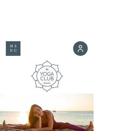
ME
NU