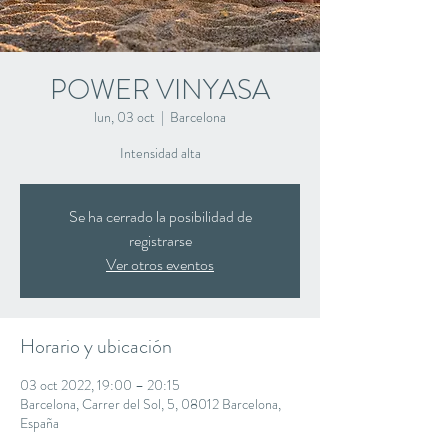
POWER VINYASA
lun, 03 oct
  |  
Barcelona
Intensidad alta
Se ha cerrado la posibilidad de
registrarse
Ver otros eventos
Horario y ubicación
03 oct 2022, 19:00 – 20:15
Barcelona, Carrer del Sol, 5, 08012 Barcelona,
España