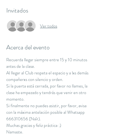
Invitados
Ver todos
Acerca del evento
Recuerda llegar siempre entre 15 y 10 minutos 
antes de la clase.
Al llegar al Club respeta el espacio y a lxs demás 
compañerxs con silencio y orden.
Si la puerta está cerrada, por favor no llames, la 
clase ha empezado y tendrás que venir en otro 
momento.
Si finalmente no puedes asistir, por favor, avisa 
con la máxima antelación posible al Whatsapp 
666310656 (Naïr).
Muchas gracias y feliz práctica :)
Namaste.