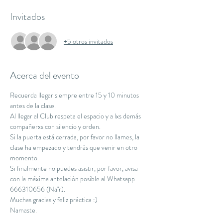
Invitados
+5 otros invitados
Acerca del evento
Recuerda llegar siempre entre 15 y 10 minutos 
antes de la clase.
Al llegar al Club respeta el espacio y a lxs demás 
compañerxs con silencio y orden.
Si la puerta está cerrada, por favor no llames, la 
clase ha empezado y tendrás que venir en otro 
momento.
Si finalmente no puedes asistir, por favor, avisa 
con la máxima antelación posible al Whatsapp 
666310656 (Naïr).
Muchas gracias y feliz práctica :)
Namaste.