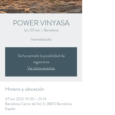
POWER VINYASA
lun, 07 nov
  |  
Barcelona
Intensidad alta
Se ha cerrado la posibilidad de
registrarse
Ver otros eventos
Horario y ubicación
07 nov 2022, 19:00 – 20:15
Barcelona, Carrer del Sol, 5, 08012 Barcelona,
España