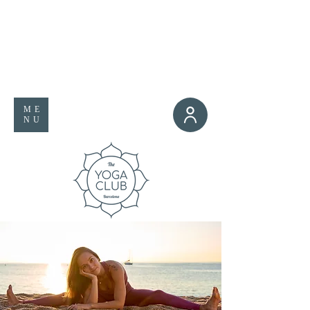
ME
NU