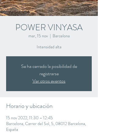
POWER VINYASA
mar, 15 nov
  |  
Barcelona
Intensidad alta
Se ha cerrado la posibilidad de
registrarse
Ver otros eventos
Horario y ubicación
15 nov 2022, 11:30 – 12:45
Barcelona, Carrer del Sol, 5, 08012 Barcelona,
España