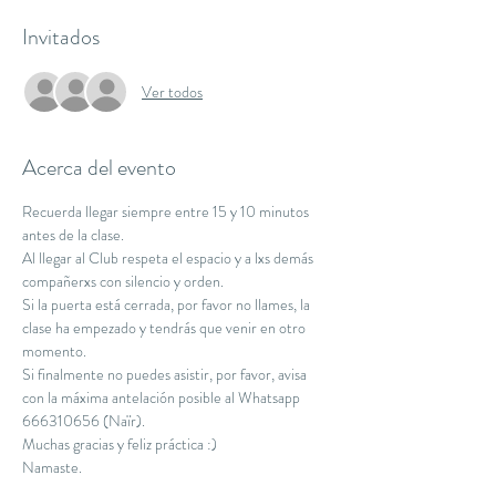
Invitados
Ver todos
Acerca del evento
Recuerda llegar siempre entre 15 y 10 minutos 
antes de la clase.
Al llegar al Club respeta el espacio y a lxs demás 
compañerxs con silencio y orden.
Si la puerta está cerrada, por favor no llames, la 
clase ha empezado y tendrás que venir en otro 
momento.
Si finalmente no puedes asistir, por favor, avisa 
con la máxima antelación posible al Whatsapp 
666310656 (Naïr).
Muchas gracias y feliz práctica :)
Namaste.