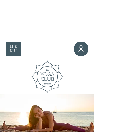
ME
NU