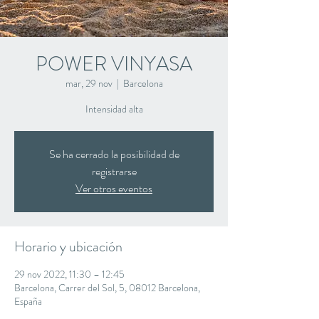
POWER VINYASA
mar, 29 nov
  |  
Barcelona
Intensidad alta
Se ha cerrado la posibilidad de
registrarse
Ver otros eventos
Horario y ubicación
29 nov 2022, 11:30 – 12:45
Barcelona, Carrer del Sol, 5, 08012 Barcelona,
España