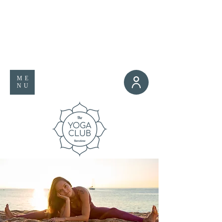
ME
NU