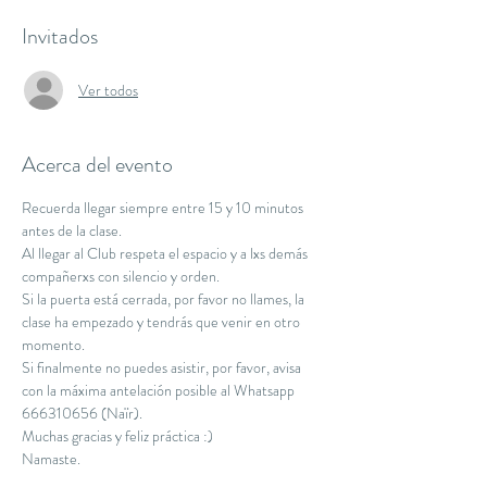
Invitados
Ver todos
Acerca del evento
Recuerda llegar siempre entre 15 y 10 minutos 
antes de la clase.
Al llegar al Club respeta el espacio y a lxs demás 
compañerxs con silencio y orden.
Si la puerta está cerrada, por favor no llames, la 
clase ha empezado y tendrás que venir en otro 
momento.
Si finalmente no puedes asistir, por favor, avisa 
con la máxima antelación posible al Whatsapp 
666310656 (Naïr).
Muchas gracias y feliz práctica :)
Namaste.