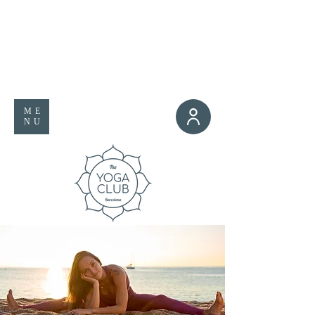
ME
NU