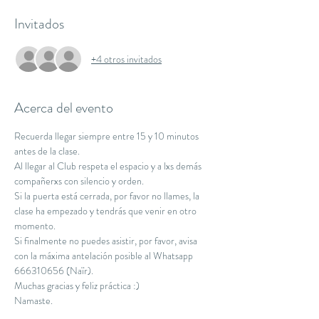
Invitados
+4 otros invitados
Acerca del evento
Recuerda llegar siempre entre 15 y 10 minutos 
antes de la clase.
Al llegar al Club respeta el espacio y a lxs demás 
compañerxs con silencio y orden.
Si la puerta está cerrada, por favor no llames, la 
clase ha empezado y tendrás que venir en otro 
momento.
Si finalmente no puedes asistir, por favor, avisa 
con la máxima antelación posible al Whatsapp 
666310656 (Naïr).
Muchas gracias y feliz práctica :)
Namaste.