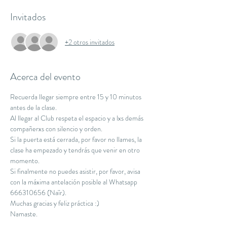
Invitados
+2 otros invitados
Acerca del evento
Recuerda llegar siempre entre 15 y 10 minutos 
antes de la clase.
Al llegar al Club respeta el espacio y a lxs demás 
compañerxs con silencio y orden.
Si la puerta está cerrada, por favor no llames, la 
clase ha empezado y tendrás que venir en otro 
momento.
Si finalmente no puedes asistir, por favor, avisa 
con la máxima antelación posible al Whatsapp 
666310656 (Naïr).
Muchas gracias y feliz práctica :)
Namaste.