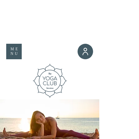
ME
NU