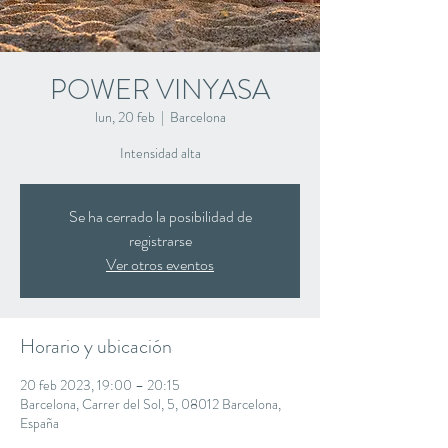
POWER VINYASA
lun, 20 feb
  |  
Barcelona
Intensidad alta
Se ha cerrado la posibilidad de
registrarse
Ver otros eventos
Horario y ubicación
20 feb 2023, 19:00 – 20:15
Barcelona, Carrer del Sol, 5, 08012 Barcelona,
España