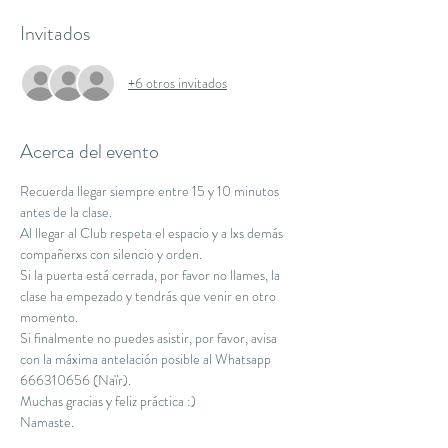
Invitados
+6 otros invitados
Acerca del evento
Recuerda llegar siempre entre 15 y 10 minutos 
antes de la clase.
Al llegar al Club respeta el espacio y a lxs demás 
compañerxs con silencio y orden.
Si la puerta está cerrada, por favor no llames, la 
clase ha empezado y tendrás que venir en otro 
momento.
Si finalmente no puedes asistir, por favor, avisa 
con la máxima antelación posible al Whatsapp 
666310656 (Naïr).
Muchas gracias y feliz práctica :)
Namaste.