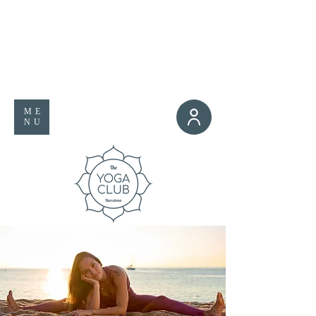
ME
NU