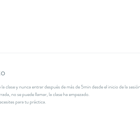
to
la clase y nunca entrar después de más de 5min desde el inicio de la sesión
errada, no se puede llamar, la clase ha empezado.
necesites para tu práctica.