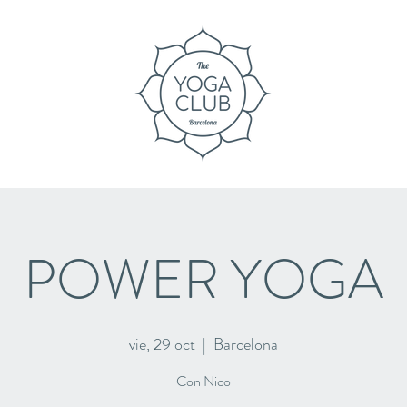
POWER YOGA
vie, 29 oct
  |  
Barcelona
Con Nico