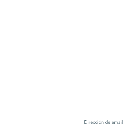
ONA
Formulario de suscrip