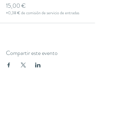
15,00 €
+0,38 € de comisión de servicio de entradas
Compartir este evento
THE YOGA CLUB BARCELONA
C/ Martínez de la Rosa, 40 (Gràcia)
Barcelona
theyogaclub.barcelona@gmail.com