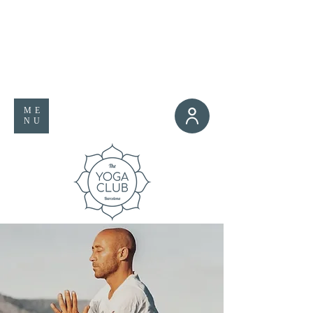
ME
NU