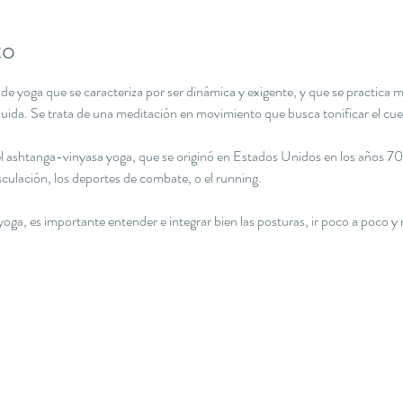
to
e yoga que se caracteriza por ser dinámica y exigente, y que se practica me
luida. Se trata de una meditación en movimiento que busca tonificar el cue
el ashtanga-vinyasa yoga, que se originó en Estados Unidos en los años 7
ulación, los deportes de combate, o el running. 
r yoga, es importante entender e integrar bien las posturas, ir poco a poco