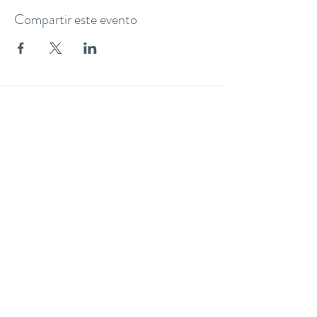
Compartir este evento
THE YOGA CLUB BARCELONA
C/ Martínez de la Rosa, 40 (Gràcia)
Barcelona
theyogaclub.barcelona@gmail.com
Formulario de suscripción
Enviar