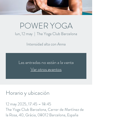
POWER YOGA
lun, 12 may
  |  
The Yoga Club Barcelona
Intensidad alta con Anna
Las entradas no están a la venta
Ver otros eventos
Horario y ubicación
12 may 2025, 17:45 – 18:45
The Yoga Club Barcelona, Carrer de Martínez de
la Rosa, 40, Gràcia, 08012 Barcelona, España