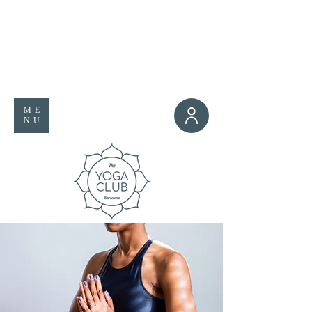
ME
NU