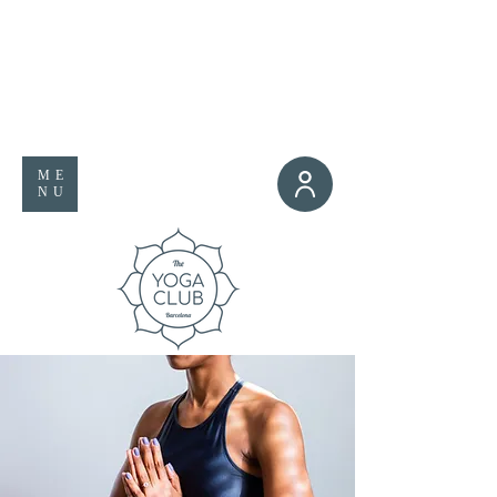
ME
NU