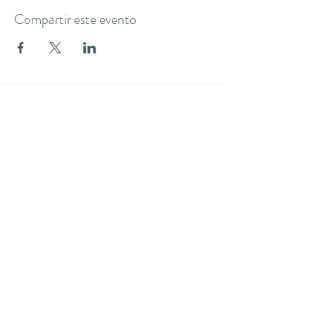
Compartir este evento
THE YOGA CLUB BARCELONA
C/ Martínez de la Rosa, 40 (Gràcia)
Barcelona
theyogaclub.barcelona@gmail.com
Formulario de suscripción
Enviar