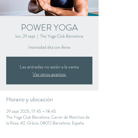
POWER YOGA
lun, 29 sept
  |  
The Yoga Club Barcelona
Intensidad alta con Anna
Las entradas no están a la venta
Ver otros eventos
Horario y ubicación
29 sept 2025, 17:45 – 18:45
The Yoga Club Barcelona, Carrer de Martínez de
la Rosa, 40, Gràcia, 08012 Barcelona, España