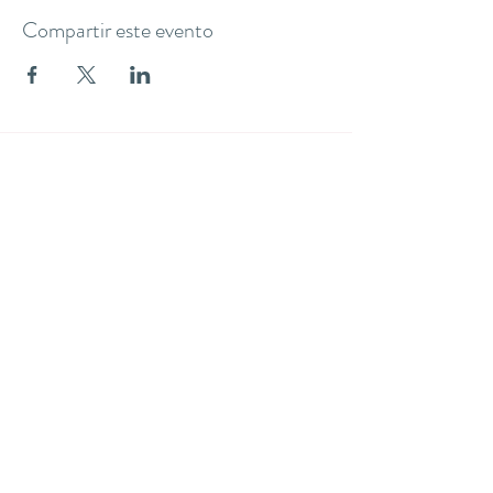
Compartir este evento
THE YOGA CLUB BARCELONA
C/ Martínez de la Rosa, 40 (Gràcia)
Barcelona
theyogaclub.barcelona@gmail.com
Formulario de suscripción
Enviar