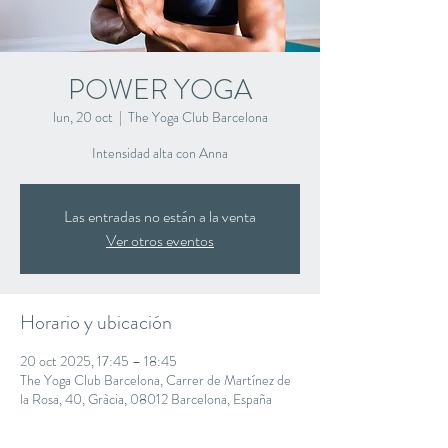
POWER YOGA
lun, 20 oct
  |  
The Yoga Club Barcelona
Intensidad alta con Anna
Las entradas no están a la venta
Ver otros eventos
Horario y ubicación
20 oct 2025, 17:45 – 18:45
The Yoga Club Barcelona, Carrer de Martínez de
la Rosa, 40, Gràcia, 08012 Barcelona, España