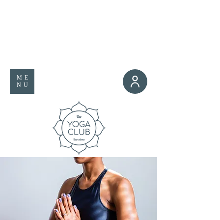
ME
NU