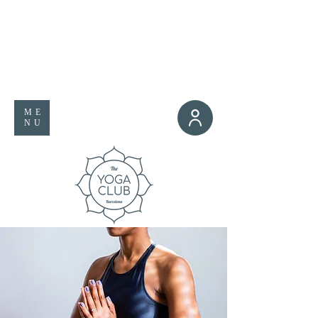
ME
NU