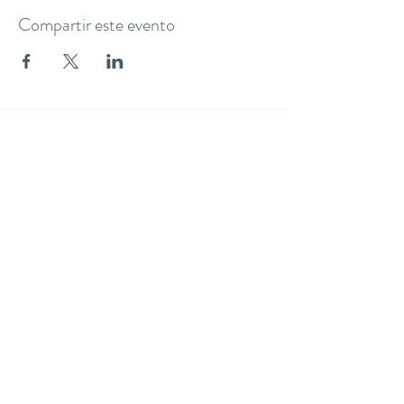
Compartir este evento
THE YOGA CLUB BARCELONA
C/ Martínez de la Rosa, 40 (Gràcia)
Barcelona
theyogaclub.barcelona@gmail.com
Formulario de suscripción
Enviar