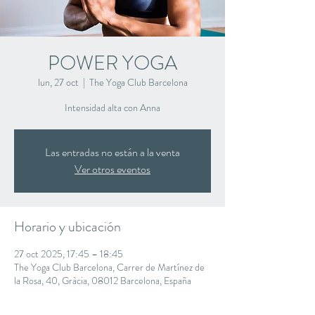
POWER YOGA
lun, 27 oct
  |  
The Yoga Club Barcelona
Intensidad alta con Anna
Las entradas no están a la venta
Ver otros eventos
Horario y ubicación
27 oct 2025, 17:45 – 18:45
The Yoga Club Barcelona, Carrer de Martínez de
la Rosa, 40, Gràcia, 08012 Barcelona, España