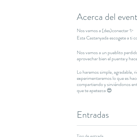
Acerca del even
Nos vamos a (des)conectar ✨
Esta Castanyada escogete a ti c
Nos vamos a un pueblito perdido
aprovechar bien el puente y hac
Lo haremos simple, agradable, r
experimentaremos lo que es hace
compartiendo y sirviéndonos entre
que te apetezca 😍
Naturaleza, buena compañía, bue
☺️
Entradas
Todo incluido : 333€ (habs. co
OFERTA earlybird : 2x1 si viene
Tipo de entrada