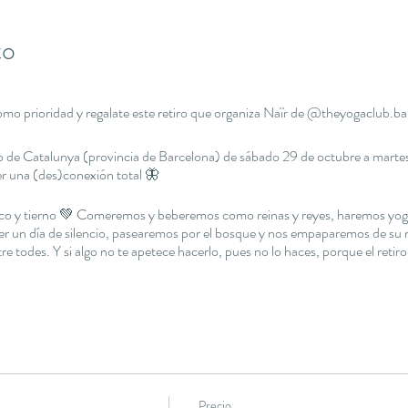
to
omo prioridad y regalate este retiro que organiza Naïr de @theyogaclub.b
 de Catalunya (provincia de Barcelona) de sábado 29 de octubre a martes
er una (des)conexión total 🦋
ico y tierno 💚 Comeremos y beberemos como reinas y reyes, haremos yoga
r un día de silencio, pasearemos por el bosque y nos empaparemos de su
 todes. Y si algo no te apetece hacerlo, pues no lo haces, porque el retiro 
na comida, yoga y diversión 🙏 qué más se puede pedir? Un buen precio,
mpartidas)
s en pareja (166,5€ cada persona 🎉)
Precio