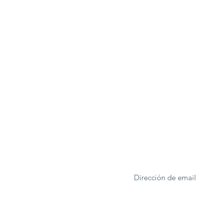
ONA
Formulario de suscrip