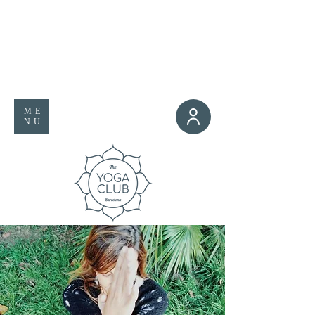
ME
NU