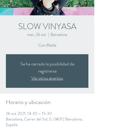
SLOW VINYASA
mar, 26 oct
  |  
Barcelona
Con Maida
Se ha cerrado la posibilidad de
registrarse
Ver otros eventos
Horario y ubicación
26 oct 2021, 14:30 – 15:30
Barcelona, Carrer del Sol, 5, 08012 Barcelona,
España