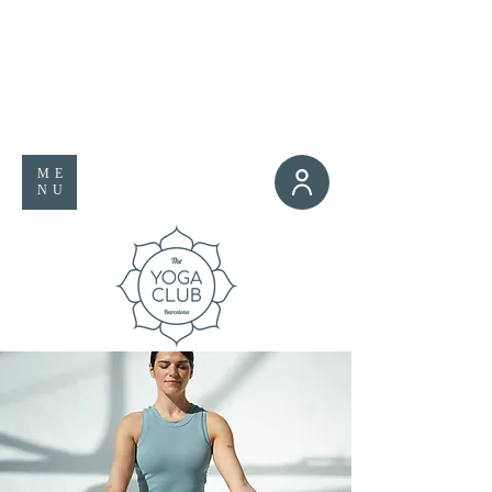
ME
NU