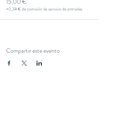
15,00 €
+0,38 € de comisión de servicio de entradas
Compartir este evento
THE YOGA CLUB BARCELONA
C/ Martínez de la Rosa, 40 (Gràcia)
Barcelona
theyogaclub.barcelona@gmail.com