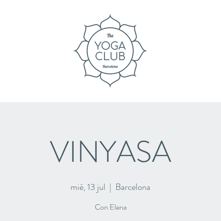
VINYASA
mié, 13 jul
  |  
Barcelona
Con Elena