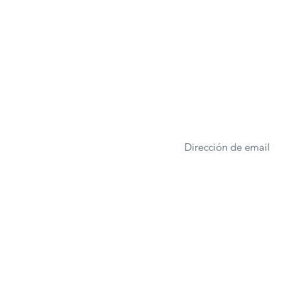
ONA
Formulario de suscrip
rcelona