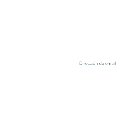
ONA
Formulario de suscrip
rcelona