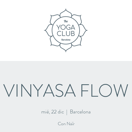
VINYASA FLOW
mié, 22 dic
  |  
Barcelona
Con Naïr