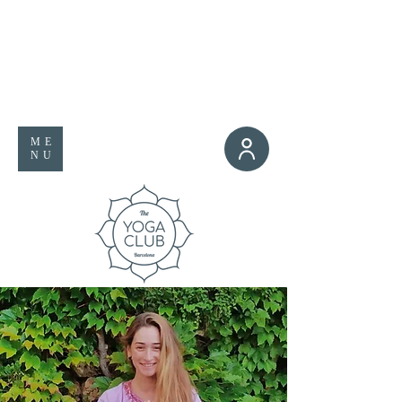
ME
NU