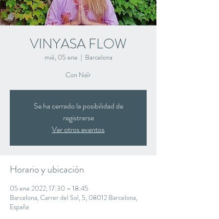
VINYASA FLOW
mié, 05 ene
  |  
Barcelona
Con Naïr
Se ha cerrado la posibilidad de
registrarse
Ver otros eventos
Horario y ubicación
05 ene 2022, 17:30 – 18:45
Barcelona, Carrer del Sol, 5, 08012 Barcelona,
España