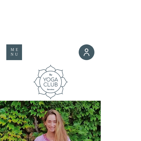
ME
NU