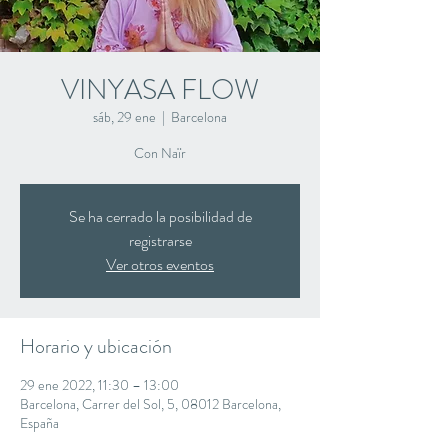
VINYASA FLOW
sáb, 29 ene
  |  
Barcelona
Con Naïr
Se ha cerrado la posibilidad de
registrarse
Ver otros eventos
Horario y ubicación
29 ene 2022, 11:30 – 13:00
Barcelona, Carrer del Sol, 5, 08012 Barcelona,
España