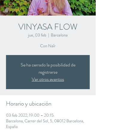
VINYASA FLOW
jue, 03 feb
  |  
Barcelona
Con Naïr
Se ha cerrado la posibilidad de
registrarse
Ver otros eventos
Horario y ubicación
03 feb 2022, 19:00 – 20:15
Barcelona, Carrer del Sol, 5, 08012 Barcelona,
España