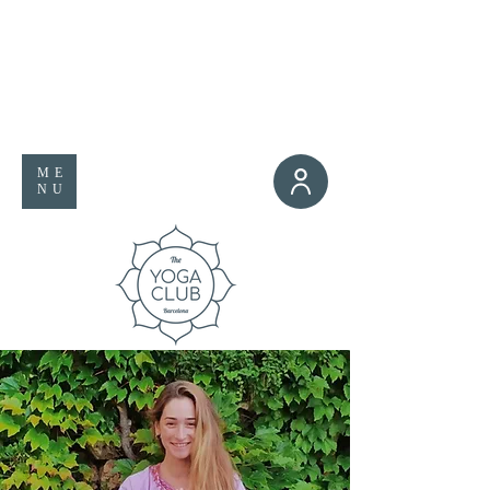
ME
NU