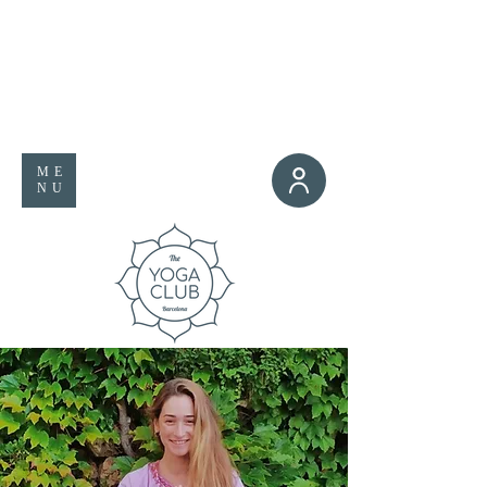
ME
NU