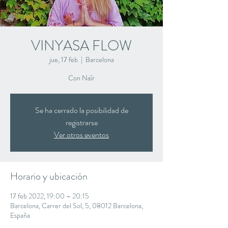
VINYASA FLOW
jue, 17 feb
  |  
Barcelona
Con Naïr
Se ha cerrado la posibilidad de
registrarse
Ver otros eventos
Horario y ubicación
17 feb 2022, 19:00 – 20:15
Barcelona, Carrer del Sol, 5, 08012 Barcelona,
España