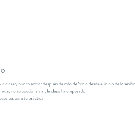
to
la clase y nunca entrar después de más de 5min desde el inicio de la sesión
errada, no se puede llamar, la clase ha empezado.
necesites para tu práctica.