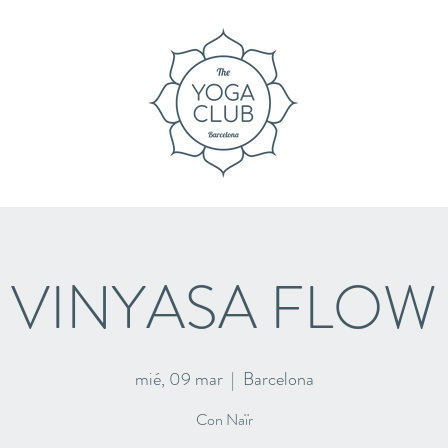
VINYASA FLOW
mié, 09 mar
  |  
Barcelona
Con Naïr