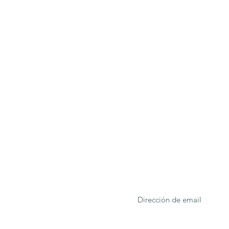
ONA
Formulario de suscrip