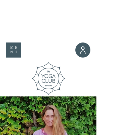
ME
NU