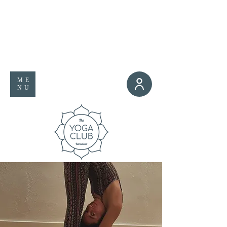
ME
NU