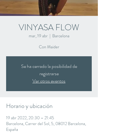
VINYASA FLOW
mar, 19 abr
  |  
Barcelona
Con Maider
Se ha cerrado la posibilidad de
registrarse
Ver otros eventos
Horario y ubicación
19 abr 2022, 20:30 – 21:45
Barcelona, Carrer del Sol, 5, 08012 Barcelona,
España