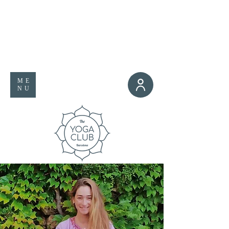
ME
NU