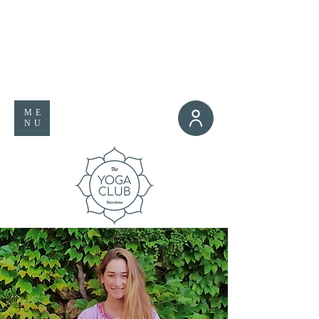
ME
NU