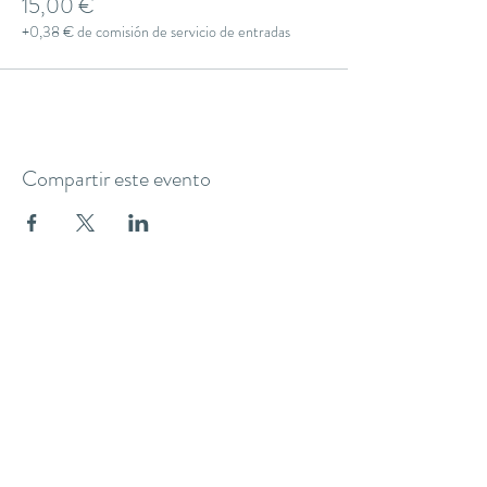
15,00 €
+0,38 € de comisión de servicio de entradas
Compartir este evento
THE YOGA CLUB BARCELONA
C/ Martínez de la Rosa, 40 (Gràcia)
Barcelona
theyogaclub.barcelona@gmail.com