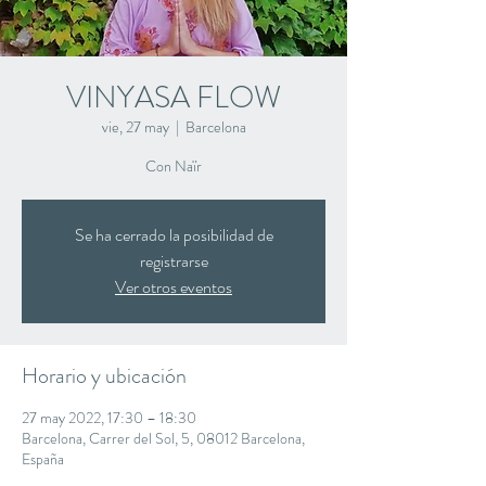
VINYASA FLOW
vie, 27 may
  |  
Barcelona
Con Naïr
Se ha cerrado la posibilidad de
registrarse
Ver otros eventos
Horario y ubicación
27 may 2022, 17:30 – 18:30
Barcelona, Carrer del Sol, 5, 08012 Barcelona,
España