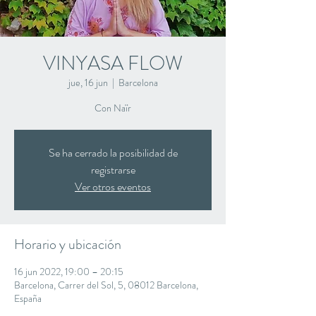
VINYASA FLOW
jue, 16 jun
  |  
Barcelona
Con Naïr
Se ha cerrado la posibilidad de
registrarse
Ver otros eventos
Horario y ubicación
16 jun 2022, 19:00 – 20:15
Barcelona, Carrer del Sol, 5, 08012 Barcelona,
España