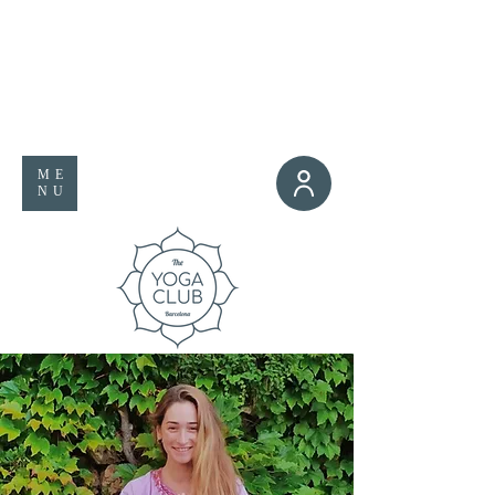
ME
NU