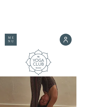
ME
NU