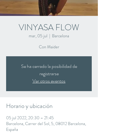
VINYASA FLOW
mar, 05 jul
  |  
Barcelona
Con Maider
Se ha cerrado la posibilidad de
registrarse
Ver otros eventos
Horario y ubicación
05 jul 2022, 20:30 – 21:45
Barcelona, Carrer del Sol, 5, 08012 Barcelona,
España