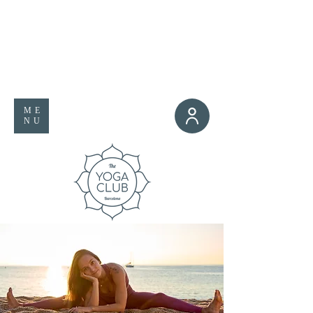
ME
NU