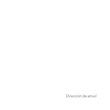
ONA
Formulario de suscrip