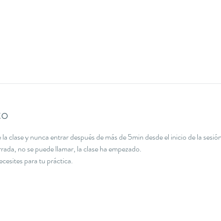
to
la clase y nunca entrar después de más de 5min desde el inicio de la sesión
errada, no se puede llamar, la clase ha empezado.
necesites para tu práctica.