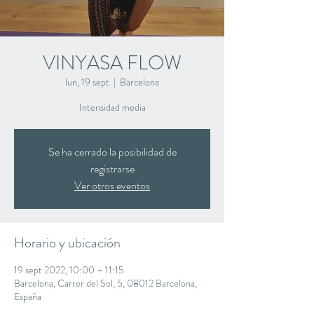
VINYASA FLOW
lun, 19 sept
  |  
Barcelona
Intensidad media
Se ha cerrado la posibilidad de
registrarse
Ver otros eventos
Horario y ubicación
19 sept 2022, 10:00 – 11:15
Barcelona, Carrer del Sol, 5, 08012 Barcelona,
España