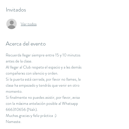
Invitados
Ver todos
Acerca del evento
Recuerda llegar siempre entre 15 y 10 minutos 
antes de la clase.
Al llegar al Club respeta el espacio y a lxs demás 
compañerxs con silencio y orden.
Si la puerta está cerrada, por favor no llames, la 
clase ha empezado y tendrás que venir en otro 
momento.
Si finalmente no puedes asistir, por favor, avisa 
con la máxima antelación posible al Whatsapp 
666310656 (Naïr).
Muchas gracias y feliz práctica :)
Namaste.