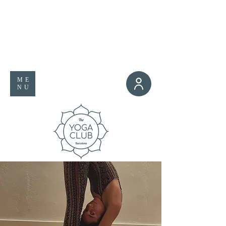
ME
NU