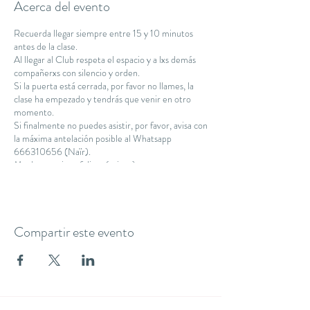
Acerca del evento
Recuerda llegar siempre entre 15 y 10 minutos
antes de la clase.
Al llegar al Club respeta el espacio y a lxs demás
compañerxs con silencio y orden.
Si la puerta está cerrada, por favor no llames, la
clase ha empezado y tendrás que venir en otro
momento.
Si finalmente no puedes asistir, por favor, avisa con
la máxima antelación posible al Whatsapp
666310656 (Naïr).
Muchas gracias y feliz práctica :)
Namaste.
Compartir este evento