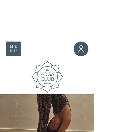
ME
NU