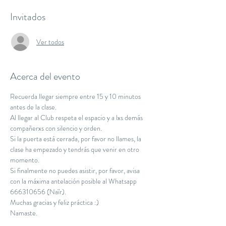
Invitados
Ver todos
Acerca del evento
Recuerda llegar siempre entre 15 y 10 minutos 
antes de la clase.
Al llegar al Club respeta el espacio y a lxs demás 
compañerxs con silencio y orden.
Si la puerta está cerrada, por favor no llames, la 
clase ha empezado y tendrás que venir en otro 
momento.
Si finalmente no puedes asistir, por favor, avisa 
con la máxima antelación posible al Whatsapp 
666310656 (Naïr).
Muchas gracias y feliz práctica :)
Namaste.