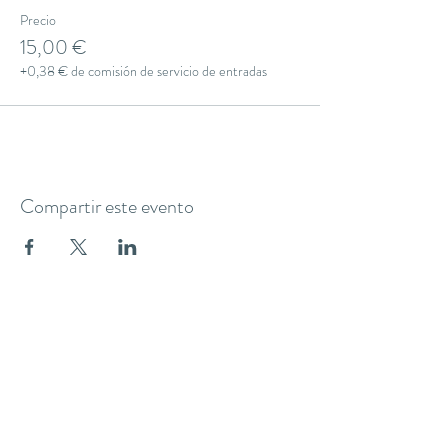
Precio
15,00 €
+0,38 € de comisión de servicio de entradas
Compartir este evento
THE YOGA CLUB BARCELONA
C/ Martínez de la Rosa, 40 (Gràcia)
Barcelona