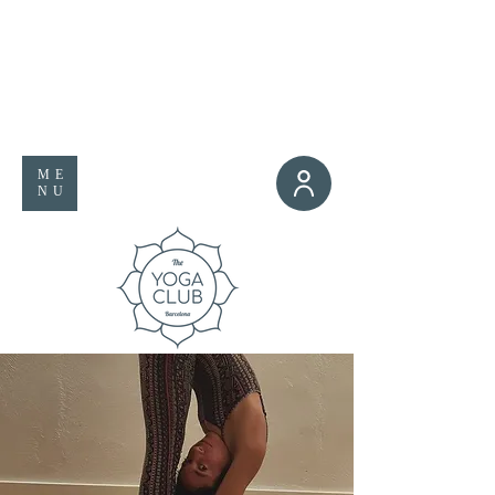
ME
NU