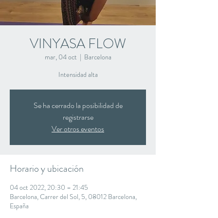
VINYASA FLOW
mar, 04 oct
  |  
Barcelona
Intensidad alta
Se ha cerrado la posibilidad de
registrarse
Ver otros eventos
Horario y ubicación
04 oct 2022, 20:30 – 21:45
Barcelona, Carrer del Sol, 5, 08012 Barcelona,
España