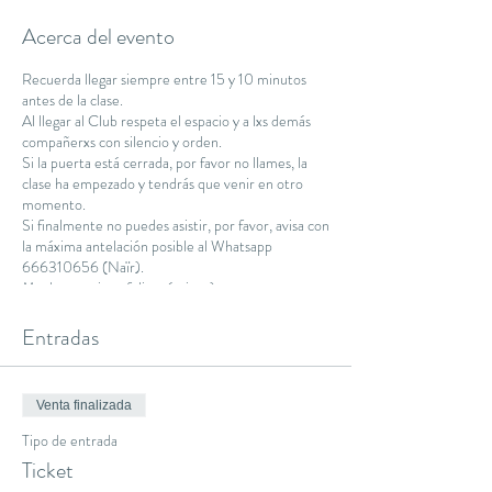
Acerca del evento
Recuerda llegar siempre entre 15 y 10 minutos
antes de la clase.
Al llegar al Club respeta el espacio y a lxs demás
compañerxs con silencio y orden.
Si la puerta está cerrada, por favor no llames, la
clase ha empezado y tendrás que venir en otro
momento.
Si finalmente no puedes asistir, por favor, avisa con
la máxima antelación posible al Whatsapp
666310656 (Naïr).
Muchas gracias y feliz práctica :)
Namaste.
Entradas
Venta finalizada
Tipo de entrada
Ticket